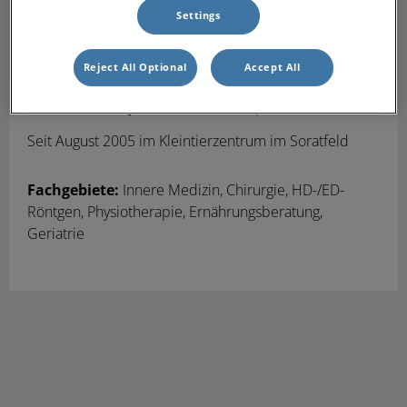
Settings
Reject All Optional
Accept All
Stefan Knoop
Dr. med. vet./Dipl.-Kfm
Tierarzt
Seit August 2005
im Kleintierzentrum im Soratfeld
Fachgebiete:
Innere Medizin, Chirurgie, HD-/ED-
Röntgen, Physiotherapie,
Ernährungsberatung,
Geriatrie