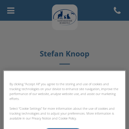
Open con
Homepage Tierarztpraxis Licht
Stefan Knoop
TIERARZT-TEAM
By clicking “Accept All” you agree to the storing and use of cookies and
tracking technologies on your device to enhance site navigation, improve the
performance of our website, analyse website use, and assist our marketing
efforts.
Select “Cookie Settings” for more information about the use of cookies and
tracking technologies and to adjust your preferences. More information is
available in our Privacy Notice and Cookie Policy.