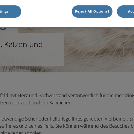
tings
Reject All Optional
Acc
ege
e, Katzen und
feld
mit Herz und Sachverstand verantwortlich für die medizinisc
tzen oder auch mal ein Kaninchen.
notwendige Schur oder Fellpflege
Ihres geliebten Vierbeiner. S
hres Tieres und seines Fells. Sie können während des Besuches b
nkt wieder abholen.