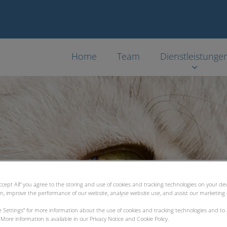
Home
Team
Dienstleistunge
Accept All” you agree to the storing and use of cookies and tracking technologies on your d
on, improve the performance of our website, analyse website use, and assist our marketing e
ie Settings” for more information about the use of cookies and tracking technologies and to
More information is available in our Privacy Notice and Cookie Policy.