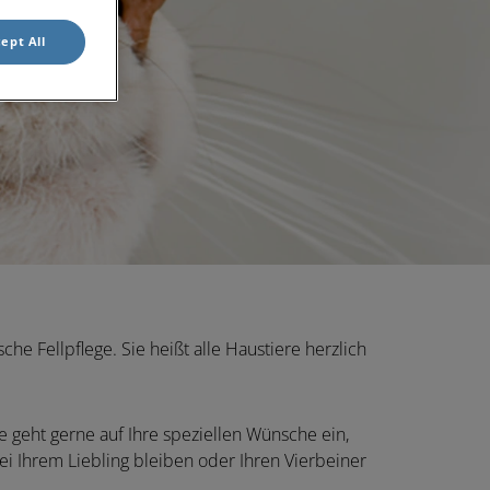
ept All
he Fellpflege. Sie heißt alle Haustiere herzlich
ie geht gerne auf Ihre speziellen Wünsche ein,
ei Ihrem Liebling bleiben oder Ihren Vierbeiner