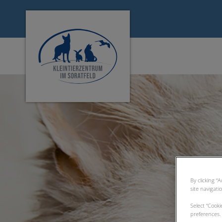
Homepage Tierarztpraxis Lichtenau
By clicking “
site navigati
Select “Cook
preferences. 