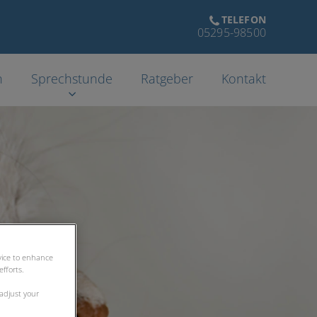
TELEFON
05295-98500
n
Sprechstunde
Ratgeber
Kontakt
evice to enhance
fforts.
 adjust your