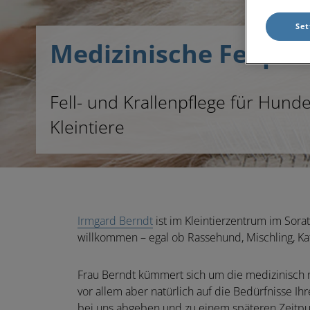
Set
Medizinische Fellpfl
Fell- und Krallenpflege für Hund
Kleintiere
Irmgard Berndt
ist im
Kleintierzentrum im Sorat
willkommen – egal ob Rassehund, Mischling, Ka
Frau Berndt kümmert sich um die
medizinisch 
vor allem aber natürlich auf die Bedürfnisse I
bei uns abgeben und zu einem späteren Zeitpu