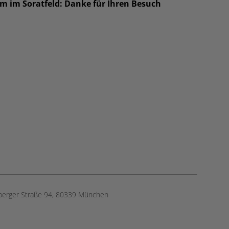
um im Soratfeld: Danke für Ihren Besuch
berger Straße 94, ​80339 München