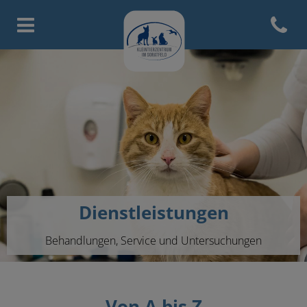
Open con
Homepage Tierarztpraxis Licht
Dienstleistungen
Behandlungen, Service und Untersuchungen