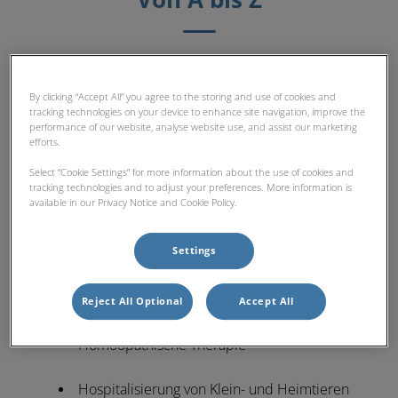
Von A bis Z
Allergiediagnose
By clicking “Accept All” you agree to the storing and use of cookies and
tracking technologies on your device to enhance site navigation, improve the
Altersvorsorgepaket
performance of our website, analyse website use, and assist our marketing
efforts.
Chirurgie
Select “Cookie Settings” for more information about the use of cookies and
tracking technologies and to adjust your preferences. More information is
available in our Privacy Notice and Cookie Policy.
Elektrokardiogramm (EKG)
Settings
Futtermittelberatung
Hausapotheke
Reject All Optional
Accept All
Homöopathische Therapie
Hospitalisierung von Klein- und Heimtieren