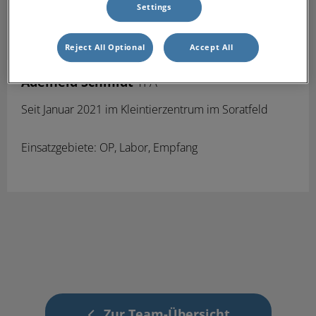
Settings
Reject All Optional
Accept All
Adelheid Schmidt
TFA
Seit Januar 2021
im Kleintierzentrum im Soratfeld
Einsatzgebiete: OP, Labor, Empfang
Zur Team-Übersicht