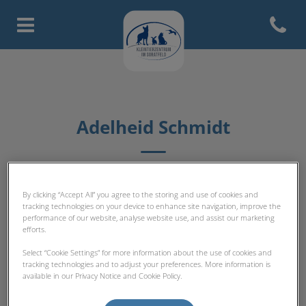
Open con
Homepage Tierarztpraxis Licht
Adelheid Schmidt
TFA-TEAM
By clicking “Accept All” you agree to the storing and use of cookies and
tracking technologies on your device to enhance site navigation, improve the
performance of our website, analyse website use, and assist our marketing
efforts.
Select “Cookie Settings” for more information about the use of cookies and
tracking technologies and to adjust your preferences. More information is
available in our Privacy Notice and Cookie Policy.