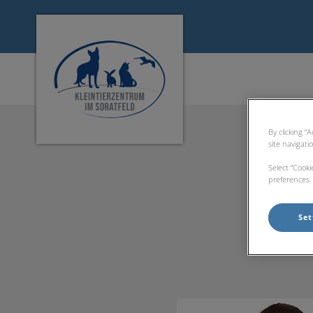
Homepage Tierarztpraxis Lichtenau
By clicking “
site navigati
Select “Cook
preferences. 
Set