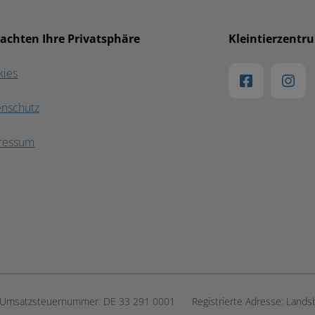
 achten Ihre Privatsphäre
Kleintierzentr
kies
enschutz
ressum
Umsatzsteuernummer:
DE 33 291 0001
Registrierte Adresse:
Lands