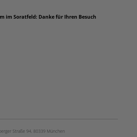
um im Soratfeld: Danke für Ihren Besuch
berger Straße 94, ​80339 München