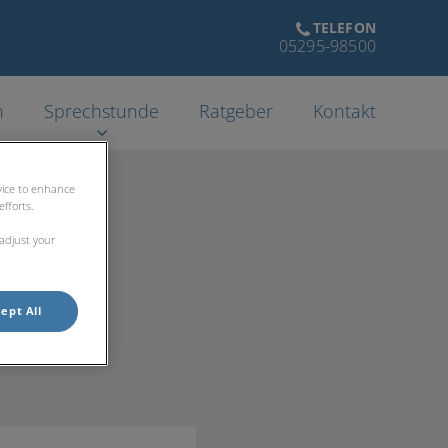
TELEFON
05295-98500
n
Sprechstunde
Ratgeber
Kontakt
evice to enhance
fforts.
 adjust your
ept All