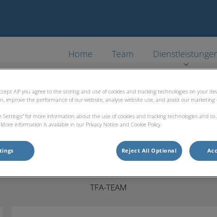
Home
Team
Dienstleistunge
Accept All” you agree to the storing and use of cookies and tracking technologies on your d
on, improve the performance of our website, analyse website use, and assist our marketing e
ie Settings” for more information about the use of cookies and tracking technologies and to
Pia Rustemeyer
More information is available in our Privacy Notice and Cookie Policy.
tings
Reject All Optional
Acc
TFA-TEAM