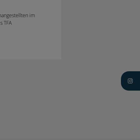
hangestellten im
ls TFA