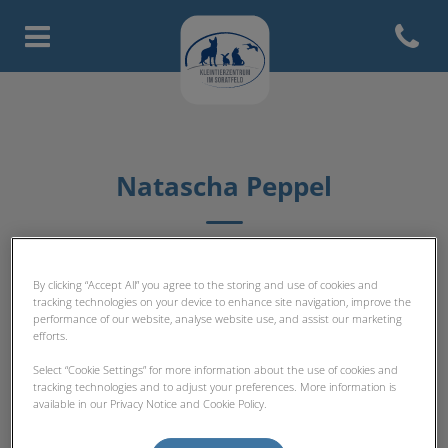
Open con
Homepage Tierarztpraxis Licht
Natascha Peppel
TFA-TEAM
By clicking “Accept All” you agree to the storing and use of cookies and
tracking technologies on your device to enhance site navigation, improve the
performance of our website, analyse website use, and assist our marketing
efforts.
Select “Cookie Settings” for more information about the use of cookies and
tracking technologies and to adjust your preferences. More information is
available in our Privacy Notice and Cookie Policy.