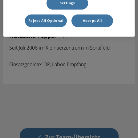
Settings
Reject All Optional
Accept All
Natascha Peppel
TFA
Seit Juli 2006
im Kleintierzentrum im Soratfeld
Einsatzgebiete: OP, Labor, Empfang
Zur Team-Übersicht