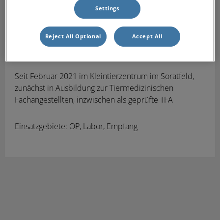
Settings
Reject All Optional
Accept All
Hannah Bickmann
TFA
Seit Februar 2021
im Kleintierzentrum im Soratfeld,
zunächst in
Ausbildung zur Tiermedizinischen
Fachangestellten, inzwischen als geprüfte TFA
Einsatzgebiete: OP, Labor, Empfang