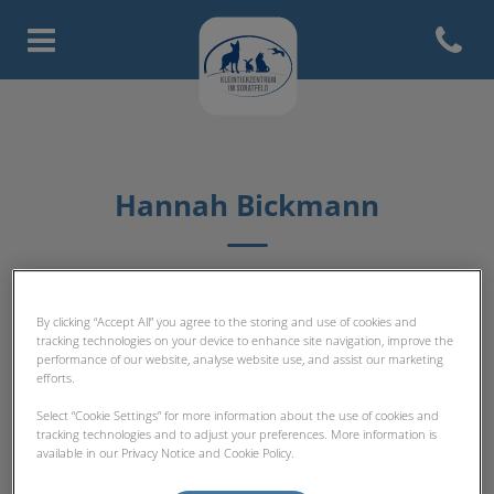
Open con
Homepage Tierarztpraxis Licht
Hannah Bickmann
TFA-TEAM
By clicking “Accept All” you agree to the storing and use of cookies and
tracking technologies on your device to enhance site navigation, improve the
performance of our website, analyse website use, and assist our marketing
efforts.
Select “Cookie Settings” for more information about the use of cookies and
tracking technologies and to adjust your preferences. More information is
available in our Privacy Notice and Cookie Policy.